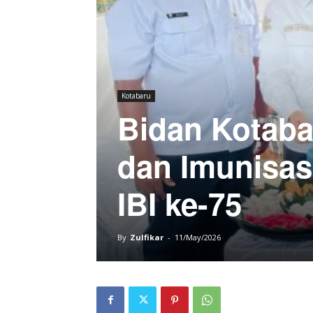
Kotabaru
Bidan Kotaba
dan Imunisasi
IBI ke-75
By
Zulfikar
-
11/May/2026