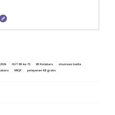
 2026
HUT IBI ke-75
IBI Kotabaru
imunisasi balita
tabaru
MKJP
pelayanan KB gratis