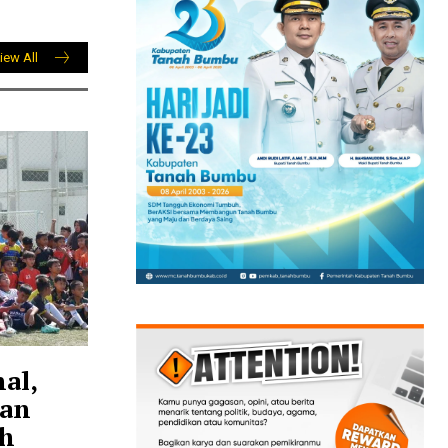
iew All
al,
kan
ah