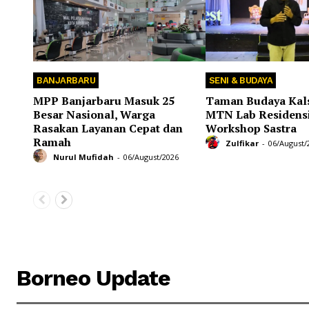
BANJARBARU
SENI & BUDAYA
MPP Banjarbaru Masuk 25
Taman Budaya Kals
Besar Nasional, Warga
MTN Lab Residens
Rasakan Layanan Cepat dan
Workshop Sastra
Ramah
Zulfikar
-
06/August/
Nurul Mufidah
-
06/August/2026
Borneo Update