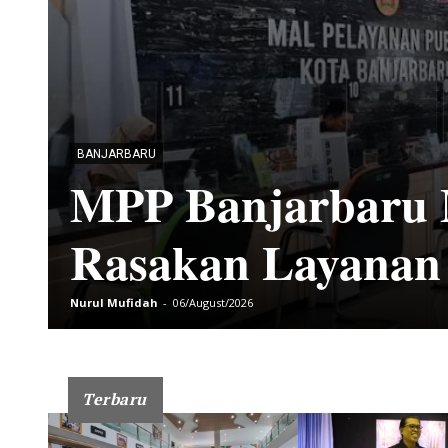
SENI & BUDAYA
Taman Budaya Kal
Workshop Sastra
Zulfikar
-
06/August/2026
Terbaru