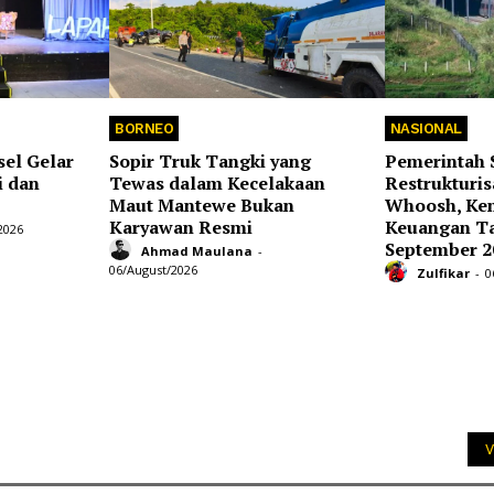
BORNEO
NASIONAL
el Gelar
Sopir Truk Tangki yang
Pemerintah 
i dan
Tewas dalam Kecelakaan
Restrukturis
Maut Mantewe Bukan
Whoosh, Ke
Karyawan Resmi
Keuangan T
2026
September 2
Ahmad Maulana
-
06/August/2026
Zulfikar
-
0
V