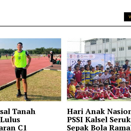
V
sal Tanah
Hari Anak Nasion
Lulus
PSSI Kalsel Seru
aran C1
Sepak Bola Ram