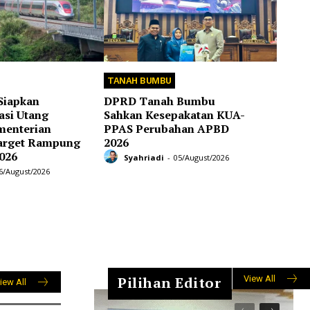
TANAH BUMBU
Siapkan
DPRD Tanah Bumbu
asi Utang
Sahkan Kesepakatan KUA-
menterian
PPAS Perubahan APBD
arget Rampung
2026
026
Syahriadi
-
05/August/2026
6/August/2026
Pilihan Editor
View All
iew All