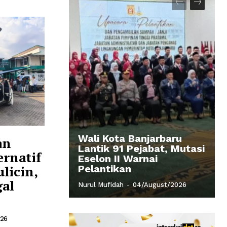
Wali Kota Banjarbaru
an
Lantik 91 Pejabat, Mutasi
ernatif
Eselon II Warnai
licin,
Pelantikan
al
Nurul Mufidah
-
04/August/2026
026