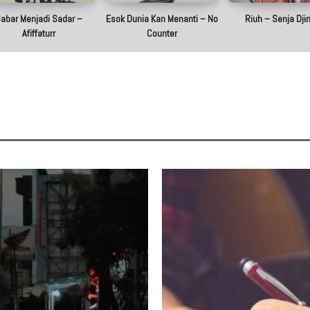
abar Menjadi Sadar –
Esok Dunia Kan Menanti – No
Riuh – Senja Dji
Afiffaturr
Counter