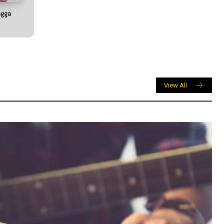
ngga
View All