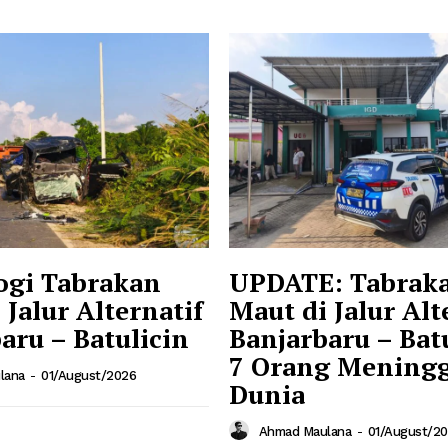
ogi Tabrakan
UPDATE: Tabrak
 Jalur Alternatif
Maut di Jalur Alt
aru – Batulicin
Banjarbaru – Batu
7 Orang Meningg
lana
-
01/August/2026
Dunia
Ahmad Maulana
-
01/August/2