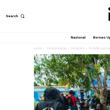
Search
Nasional
Borneo U
Home
Pemerintahan
Kotabaru
Di Balik Laut 