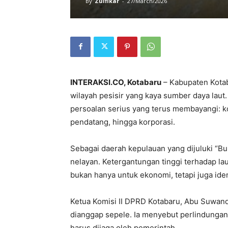
By
Zulfikar
-
27/March/2026
INTERAKSI.CO, Kotabaru
– Kabupaten Kotab
wilayah pesisir yang kaya sumber daya laut.
persoalan serius yang terus membayangi: kon
pendatang, hingga korporasi.
Sebagai daerah kepulauan yang dijuluki “Bu
nelayan. Ketergantungan tinggi terhadap lau
bukan hanya untuk ekonomi, tetapi juga iden
Ketua Komisi II DPRD Kotabaru,
Abu Suwand
dianggap sepele. Ia menyebut perlindungan 
harus dijaga oleh pemerintah.