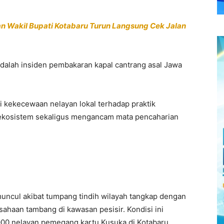
an Wakil Bupati Kotabaru Turun Langsung Cek Jalan
adalah insiden pembakaran kapal cantrang asal Jawa
 kekecewaan nelayan lokal terhadap praktik
ekosistem sekaligus mengancam mata pencaharian
 muncul akibat tumpang tindih wilayah tangkap dengan
usahaan tambang di kawasan pesisir. Kondisi ini
000 nelayan pemegang kartu Kusuka di Kotabaru.