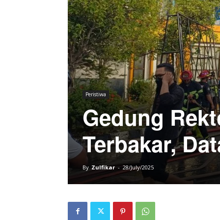
Peristiwa
Gedung Rekt
Terbakar, Da
By
Zulfikar
-
28/July/2025