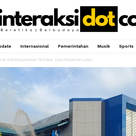
pdate
Internasional
Pemerintahan
Musik
Sports
rat ULM Banjarmasin Terbakar, Data Akademik Ludes