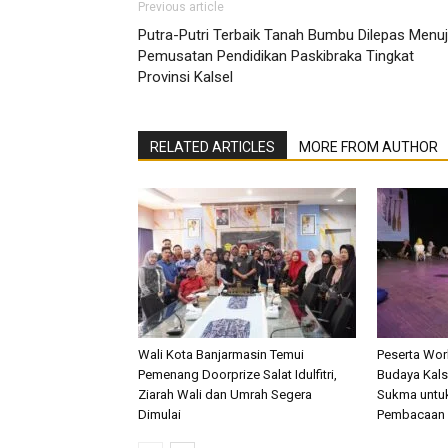
Previous article
Putra-Putri Terbaik Tanah Bumbu Dilepas Menu
Pemusatan Pendidikan Paskibraka Tingkat
Provinsi Kalsel
RELATED ARTICLES
MORE FROM AUTHOR
Wali Kota Banjarmasin Temui
Peserta Wo
Pemenang Doorprize Salat Idulfitri,
Budaya Kalse
Ziarah Wali dan Umrah Segera
Sukma untu
Dimulai
Pembacaan 