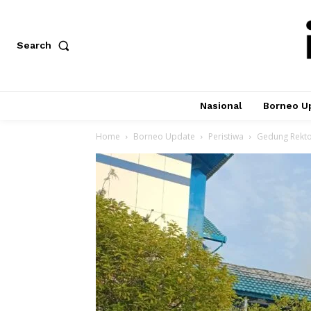
Search
Nasional
Borneo U
Home
Borneo Update
Peristiwa
Gedung Rekto