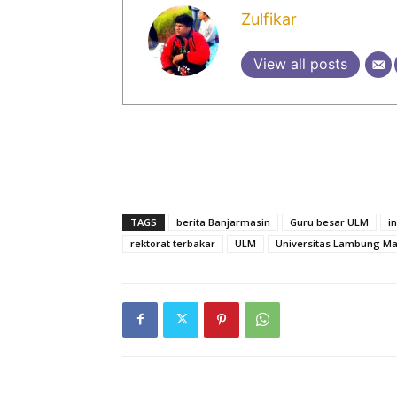
Zulfikar
View all posts
TAGS
berita Banjarmasin
Guru besar ULM
i
rektorat terbakar
ULM
Universitas Lambung M