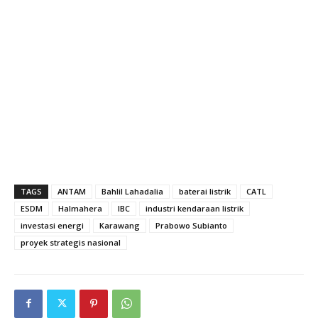
TAGS
ANTAM
Bahlil Lahadalia
baterai listrik
CATL
ESDM
Halmahera
IBC
industri kendaraan listrik
investasi energi
Karawang
Prabowo Subianto
proyek strategis nasional