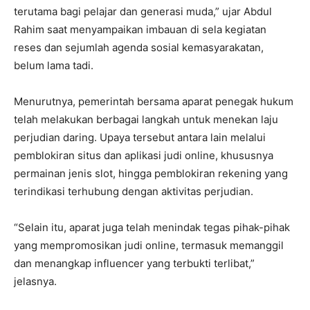
terutama bagi pelajar dan generasi muda,” ujar Abdul
Rahim saat menyampaikan imbauan di sela kegiatan
reses dan sejumlah agenda sosial kemasyarakatan,
belum lama tadi.
Menurutnya, pemerintah bersama aparat penegak hukum
telah melakukan berbagai langkah untuk menekan laju
perjudian daring. Upaya tersebut antara lain melalui
pemblokiran situs dan aplikasi judi online, khususnya
permainan jenis slot, hingga pemblokiran rekening yang
terindikasi terhubung dengan aktivitas perjudian.
“Selain itu, aparat juga telah menindak tegas pihak-pihak
yang mempromosikan judi online, termasuk memanggil
dan menangkap influencer yang terbukti terlibat,”
jelasnya.