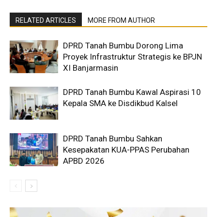
RELATED ARTICLES
MORE FROM AUTHOR
DPRD Tanah Bumbu Dorong Lima
Proyek Infrastruktur Strategis ke BPJN
XI Banjarmasin
DPRD Tanah Bumbu Kawal Aspirasi 10
Kepala SMA ke Disdikbud Kalsel
DPRD Tanah Bumbu Sahkan
Kesepakatan KUA-PPAS Perubahan
APBD 2026