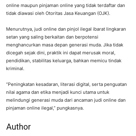
online maupun pinjaman online yang tidak terdaftar dan
tidak diawasi oleh Otoritas Jasa Keuangan (OJK).
Menurutnya, judi online dan pinjol ilegal ibarat lingkaran
setan yang saling berkaitan dan berpotensi
menghancurkan masa depan generasi muda. Jika tidak
dicegah sejak dini, praktik ini dapat merusak moral,
pendidikan, stabilitas keluarga, bahkan memicu tindak
kriminal.
“Peningkatan kesadaran, literasi digital, serta penguatan
nilai agama dan etika menjadi kunci utama untuk
melindungi generasi muda dari ancaman judi online dan
pinjaman online ilegal,” pungkasnya.
Author