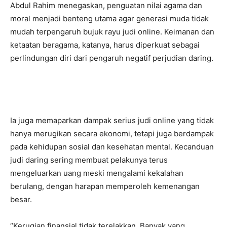
Abdul Rahim menegaskan, penguatan nilai agama dan
moral menjadi benteng utama agar generasi muda tidak
mudah terpengaruh bujuk rayu judi online. Keimanan dan
ketaatan beragama, katanya, harus diperkuat sebagai
perlindungan diri dari pengaruh negatif perjudian daring.
Ia juga memaparkan dampak serius judi online yang tidak
hanya merugikan secara ekonomi, tetapi juga berdampak
pada kehidupan sosial dan kesehatan mental. Kecanduan
judi daring sering membuat pelakunya terus
mengeluarkan uang meski mengalami kekalahan
berulang, dengan harapan memperoleh kemenangan
besar.
“Kerugian finansial tidak terelakkan. Banyak yang