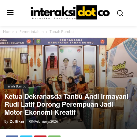
Home
Pemerintahan
Tanah Bumbu
Tanah Bumbu
Ketua Dekranasda Tanbu Andi Irmayani
Rudi Latif Dorong Perempuan Jadi
Motor Ekonomi Kreatif
By
Zulfikar
-
08/February/2026