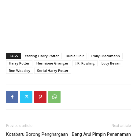
TAGS
casting Harry Potter
Dunia Sihir
Emily Brockmann
Harry Potter
Hermione Granger
J.K. Rowling
Lucy Bevan
Ron Weasley
Serial Harry Potter
Previous article
Next article
Kotabaru Borong Penghargaan
Bang Arul Pimpin Penanaman