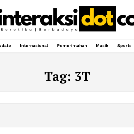
pdate
Internasional
Pemerintahan
Musik
Sports
Tag:
3T