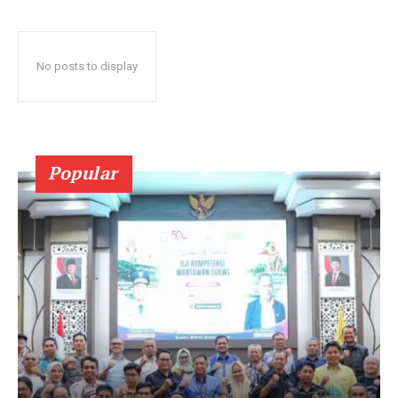
No posts to display
Popular