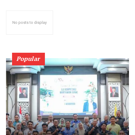
No posts to display
Popular