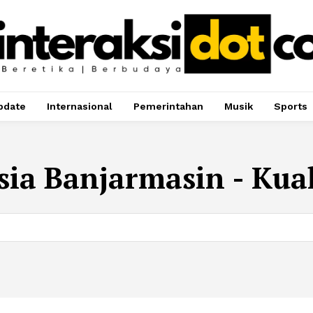
pdate
Internasional
Pemerintahan
Musik
Sports
sia Banjarmasin - Ku