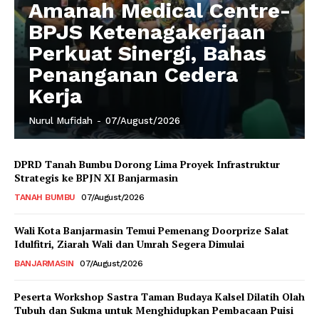
Amanah Medical Centre-
BPJS Ketenagakerjaan
Perkuat Sinergi, Bahas
Penanganan Cedera
Kerja
Nurul Mufidah
-
07/August/2026
DPRD Tanah Bumbu Dorong Lima Proyek Infrastruktur
Strategis ke BPJN XI Banjarmasin
TANAH BUMBU
07/August/2026
Wali Kota Banjarmasin Temui Pemenang Doorprize Salat
Idulfitri, Ziarah Wali dan Umrah Segera Dimulai
BANJARMASIN
07/August/2026
Peserta Workshop Sastra Taman Budaya Kalsel Dilatih Olah
Tubuh dan Sukma untuk Menghidupkan Pembacaan Puisi