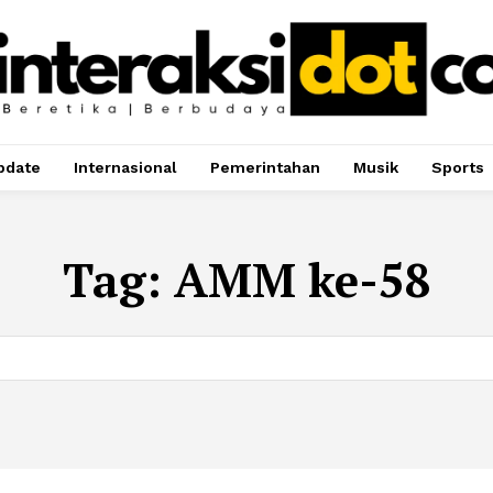
pdate
Internasional
Pemerintahan
Musik
Sports
Tag:
AMM ke-58