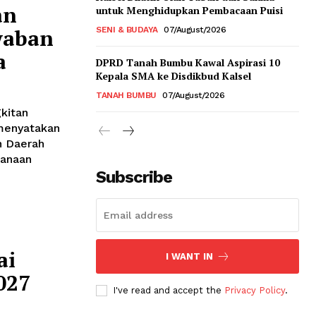
an
untuk Menghidupkan Pembacaan Puisi
waban
SENI & BUDAYA
07/August/2026
a
DPRD Tanah Bumbu Kawal Aspirasi 10
Kepala SMA ke Disdikbud Kalsel
TANAH BUMBU
07/August/2026
gkitan
menyatakan
n Daerah
sanaan
Subscribe
ai
I WANT IN
027
I've read and accept the
Privacy Policy
.