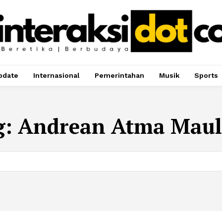
pdate
Internasional
Pemerintahan
Musik
Sports
g:
Andrean Atma Maul