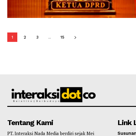
1
2
3
...
15
Tentang Kami
Link 
PT. Interaksi Nada Media berdiri sejak Mei
Susunan