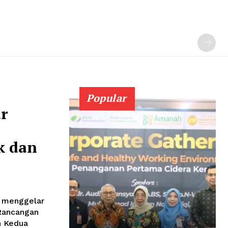
Popular
r
k dan
 menggelar
Rancangan
n Kedua