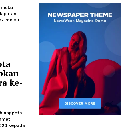
 mulai
dapatan
27 melalui
ota
pkan
a ke-
uh anggota
amat
2026 kepada