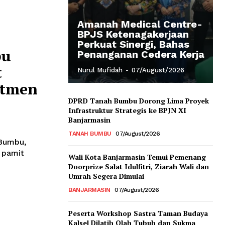
Amanah Medical Centre-
BPJS Ketenagakerjaan
Perkuat Sinergi, Bahas
bu
Penanganan Cedera Kerja
t
Nurul Mufidah
-
07/August/2026
itmen
DPRD Tanah Bumbu Dorong Lima Proyek
Infrastruktur Strategis ke BPJN XI
Banjarmasin
TANAH BUMBU
07/August/2026
 Bumbu,
 pamit
Wali Kota Banjarmasin Temui Pemenang
Doorprize Salat Idulfitri, Ziarah Wali dan
Umrah Segera Dimulai
BANJARMASIN
07/August/2026
Peserta Workshop Sastra Taman Budaya
Kalsel Dilatih Olah Tubuh dan Sukma