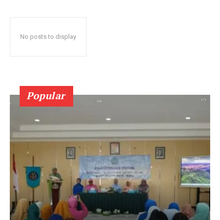
No posts to display
Popular