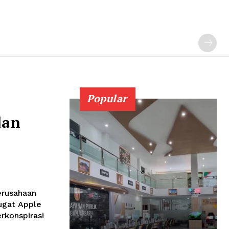
Popular
dan
erusahaan
ugat Apple
rkonspirasi