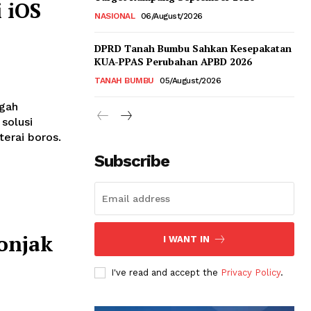
i iOS
NASIONAL
06/August/2026
DPRD Tanah Bumbu Sahkan Kesepakatan
KUA-PPAS Perubahan APBD 2026
TANAH BUMBU
05/August/2026
ngah
solusi
terai boros.
Subscribe
onjak
I WANT IN
I've read and accept the
Privacy Policy
.