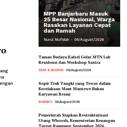
MPP Banjarbaru Masuk
25 Besar Nasional, Warga
Rasakan Layanan Cepat
dan Ramah
Nurul Mufidah
-
06/August/2026
ro
Taman Budaya Kalsel Gelar MTN Lab
Residensi dan Workshop Sastra
dang
SENI & BUDAYA
06/August/2026
na
dengan
Sopir Truk Tangki yang Tewas dalam
Kecelakaan Maut Mantewe Bukan
Karyawan Resmi
BORNEO
06/August/2026
Pemerintah Siapkan Restrukturisasi
Utang Whoosh, Kementerian Keuangan
Target Rampung September 2026