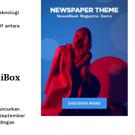
eknologi
if antara
 iBox
uncurkan
 September
dingan