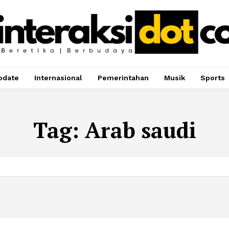
pdate
Internasional
Pemerintahan
Musik
Sports
Tag:
Arab saudi