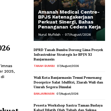
Amanah Medical Centre-
BPJS Ketenagakerjaan
Perkuat Sinergi, Bahas
Penanganan Cedera Kerja
Nurul Mufidah
-
07/August/2026
026
DPRD Tanah Bumbu Dorong Lima Proyek
Infrastruktur Strategis ke BPJN XI
Banjarmasin
Timnas
TANAH BUMBU
07/August/2026
er 2025,
 di
Wali Kota Banjarmasin Temui Pemenang
Doorprize Salat Idulfitri, Ziarah Wali dan
Umrah Segera Dimulai
BANJARMASIN
07/August/2026
Peserta Workshop Sastra Taman Budaya
rkuat
Kalsel Dilatih Olah Tubuh dan Sukma