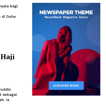
yala bagi
 di Doha
 Haji
ruddin
t sebagai
h. Ia