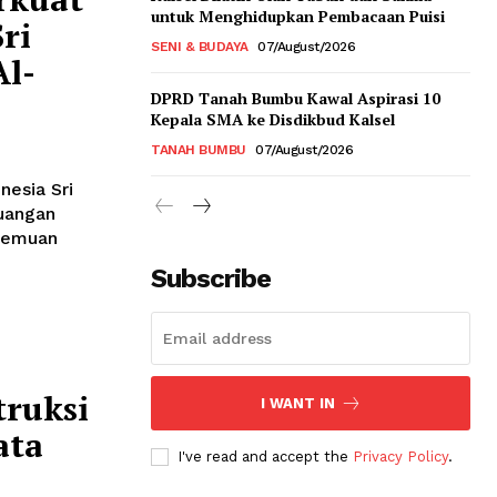
untuk Menghidupkan Pembacaan Puisi
ri
SENI & BUDAYA
07/August/2026
l-
DPRD Tanah Bumbu Kawal Aspirasi 10
Kepala SMA ke Disdikbud Kalsel
TANAH BUMBU
07/August/2026
nesia Sri
uangan
rtemuan
Subscribe
truksi
I WANT IN
ata
I've read and accept the
Privacy Policy
.