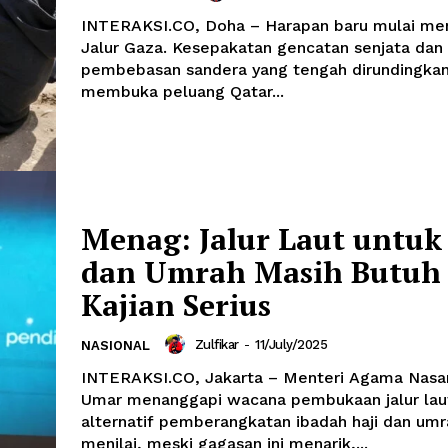
INTERAKSI.CO, Doha – Harapan baru mulai men
Jalur Gaza. Kesepakatan gencatan senjata dan
pembebasan sandera yang tengah dirundingkan
membuka peluang Qatar...
Menag: Jalur Laut untuk
dan Umrah Masih Butuh
Kajian Serius
Zulfikar
-
11/July/2025
NASIONAL
INTERAKSI.CO, Jakarta – Menteri Agama Nasa
Umar menanggapi wacana pembukaan jalur lau
alternatif pemberangkatan ibadah haji dan umra
menilai, meski gagasan ini menarik,...