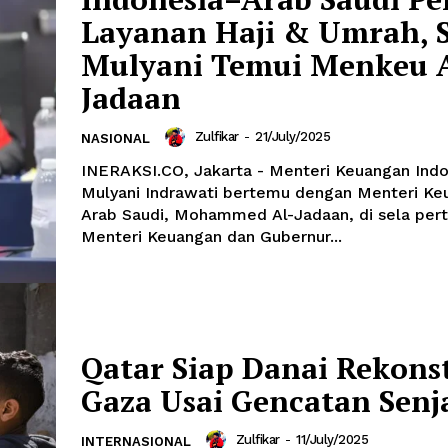
Layanan Haji & Umrah, S
Mulyani Temui Menkeu A
Jadaan
Zulfikar
-
21/July/2025
NASIONAL
INERAKSI.CO, Jakarta - Menteri Keuangan Indo
Mulyani Indrawati bertemu dengan Menteri Ke
Arab Saudi, Mohammed Al-Jadaan, di sela pe
Menteri Keuangan dan Gubernur...
Qatar Siap Danai Rekons
Gaza Usai Gencatan Senj
Zulfikar
-
11/July/2025
INTERNASIONAL