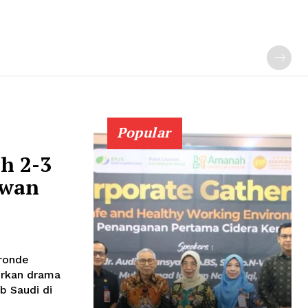
Popular
h 2-3
awan
 ronde
irkan drama
b Saudi di