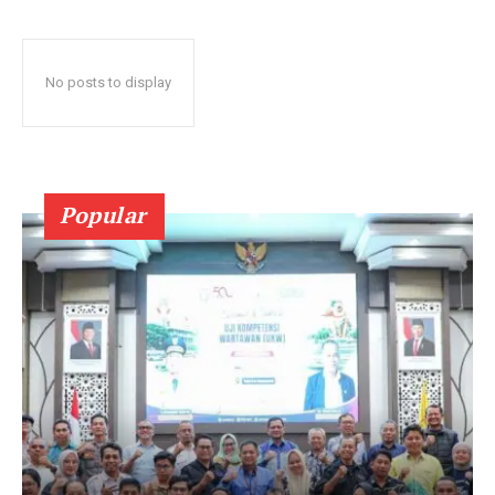
No posts to display
Popular