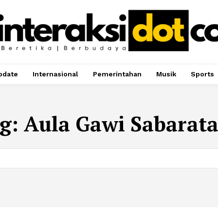
pdate
Internasional
Pemerintahan
Musik
Sports
g:
Aula Gawi Sabarat