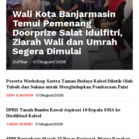
Wali Kota Banjarmasin
Temui Pemenang
Doorprize Salat Idulfitri,
Ziarah Wali dan Umrah
Segera Dimulai
Zulfikar
-
07/August/2026
Peserta Workshop Sastra Taman Budaya Kalsel Dilatih Olah
Tubuh dan Sukma untuk Menghidupkan Pembacaan Puisi
SENI & BUDAYA
07/August/2026
DPRD Tanah Bumbu Kawal Aspirasi 10 Kepala SMA ke
Disdikbud Kalsel
TANAH BUMBU
07/August/2026
MPP Banjarbaru Masuk 25 Besar Nasional, Warga Rasakan