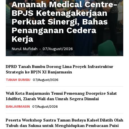
Amanah Medical Centre-
BPJS Ketenagakerjaan
Perkuat Sinergi, Bahas
Penanganan Cedera
Kerja
Nurul Mufidah
-
07/August/2026
DPRD Tanah Bumbu Dorong Lima Proyek Infrastruktur
Strategis ke BPJN XI Banjarmasin
TANAH BUMBU
07/August/2026
Wali Kota Banjarmasin Temui Pemenang Doorprize Salat
Idulfitri, Ziarah Wali dan Umrah Segera Dimulai
BANJARMASIN
07/August/2026
Peserta Workshop Sastra Taman Budaya Kalsel Dilatih Olah
Tubuh dan Sukma untuk Menghidupkan Pembacaan Puisi