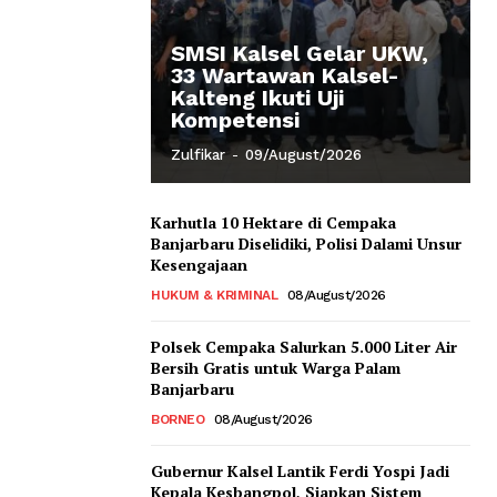
SMSI Kalsel Gelar UKW,
33 Wartawan Kalsel-
Kalteng Ikuti Uji
Kompetensi
Zulfikar
-
09/August/2026
Karhutla 10 Hektare di Cempaka
Banjarbaru Diselidiki, Polisi Dalami Unsur
Kesengajaan
HUKUM & KRIMINAL
08/August/2026
Polsek Cempaka Salurkan 5.000 Liter Air
Bersih Gratis untuk Warga Palam
Banjarbaru
BORNEO
08/August/2026
Gubernur Kalsel Lantik Ferdi Yospi Jadi
Kepala Kesbangpol, Siapkan Sistem