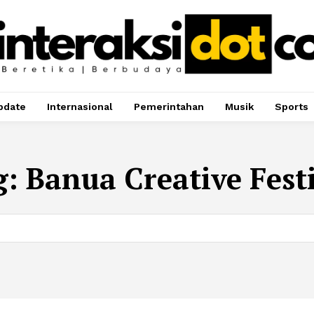
pdate
Internasional
Pemerintahan
Musik
Sports
g:
Banua Creative Fest