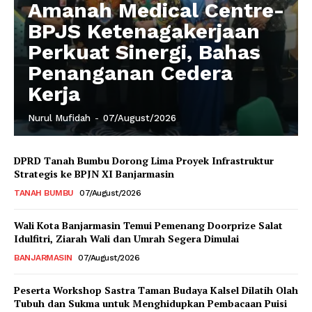
Amanah Medical Centre-
BPJS Ketenagakerjaan
Perkuat Sinergi, Bahas
Penanganan Cedera
Kerja
Nurul Mufidah
-
07/August/2026
DPRD Tanah Bumbu Dorong Lima Proyek Infrastruktur
Strategis ke BPJN XI Banjarmasin
TANAH BUMBU
07/August/2026
Wali Kota Banjarmasin Temui Pemenang Doorprize Salat
Idulfitri, Ziarah Wali dan Umrah Segera Dimulai
BANJARMASIN
07/August/2026
Peserta Workshop Sastra Taman Budaya Kalsel Dilatih Olah
Tubuh dan Sukma untuk Menghidupkan Pembacaan Puisi