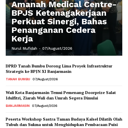
Amanah Medical Centre-
BPJS Ketenagakerjaan
Perkuat Sinergi, Bahas
Penanganan Cedera
Kerja
Nurul Mufidah
-
07/August/2026
DPRD Tanah Bumbu Dorong Lima Proyek Infrastruktur
Strategis ke BPJN XI Banjarmasin
TANAH BUMBU
07/August/2026
Wali Kota Banjarmasin Temui Pemenang Doorprize Salat
Idulfitri, Ziarah Wali dan Umrah Segera Dimulai
BANJARMASIN
07/August/2026
Peserta Workshop Sastra Taman Budaya Kalsel Dilatih Olah
Tubuh dan Sukma untuk Menghidupkan Pembacaan Puisi