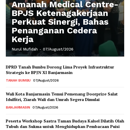
Amanah Medical Centre-
BPJS Ketenagakerjaan
Perkuat Sinergi, Bahas
Penanganan Cedera
Kerja
Nurul Mufidah
-
07/August/2026
DPRD Tanah Bumbu Dorong Lima Proyek Infrastruktur
Strategis ke BPJN XI Banjarmasin
TANAH BUMBU
07/August/2026
Wali Kota Banjarmasin Temui Pemenang Doorprize Salat
Idulfitri, Ziarah Wali dan Umrah Segera Dimulai
BANJARMASIN
07/August/2026
Peserta Workshop Sastra Taman Budaya Kalsel Dilatih Olah
Tubuh dan Sukma untuk Menghidupkan Pembacaan Puisi