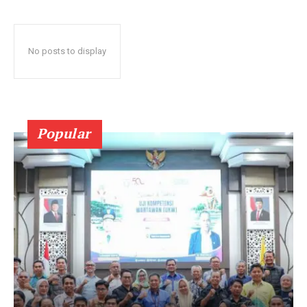
No posts to display
Popular