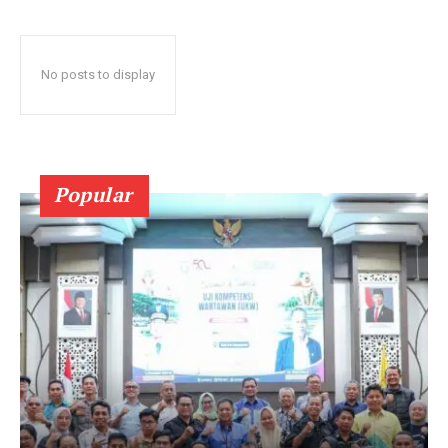
No posts to display
Popular