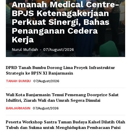
Amanah Medical Centre-
BPJS Ketenagakerjaan
Perkuat Sinergi, Bahas
Penanganan Cedera
Kerja
Nurul Mufidah
-
07/August/2026
DPRD Tanah Bumbu Dorong Lima Proyek Infrastruktur
Strategis ke BPJN XI Banjarmasin
TANAH BUMBU
07/August/2026
Wali Kota Banjarmasin Temui Pemenang Doorprize Salat
Idulfitri, Ziarah Wali dan Umrah Segera Dimulai
BANJARMASIN
07/August/2026
Peserta Workshop Sastra Taman Budaya Kalsel Dilatih Olah
Tubuh dan Sukma untuk Menghidupkan Pembacaan Puisi