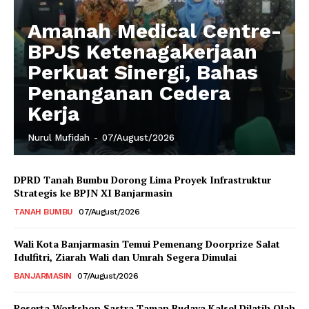
Amanah Medical Centre-
BPJS Ketenagakerjaan
Perkuat Sinergi, Bahas
Penanganan Cedera
Kerja
Nurul Mufidah
-
07/August/2026
DPRD Tanah Bumbu Dorong Lima Proyek Infrastruktur
Strategis ke BPJN XI Banjarmasin
TANAH BUMBU
07/August/2026
Wali Kota Banjarmasin Temui Pemenang Doorprize Salat
Idulfitri, Ziarah Wali dan Umrah Segera Dimulai
BANJARMASIN
07/August/2026
Peserta Workshop Sastra Taman Budaya Kalsel Dilatih Olah