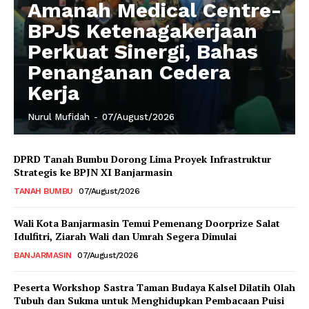
Amanah Medical Centre-
BPJS Ketenagakerjaan
Perkuat Sinergi, Bahas
Penanganan Cedera
Kerja
Nurul Mufidah
-
07/August/2026
DPRD Tanah Bumbu Dorong Lima Proyek Infrastruktur
Strategis ke BPJN XI Banjarmasin
TANAH BUMBU
07/August/2026
Wali Kota Banjarmasin Temui Pemenang Doorprize Salat
Idulfitri, Ziarah Wali dan Umrah Segera Dimulai
BANJARMASIN
07/August/2026
Peserta Workshop Sastra Taman Budaya Kalsel Dilatih Olah
Tubuh dan Sukma untuk Menghidupkan Pembacaan Puisi