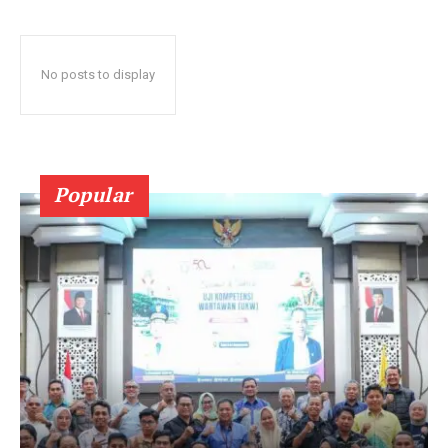
No posts to display
Popular