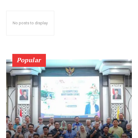
No posts to display
Popular