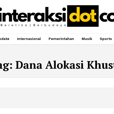
pdate
Internasional
Pemerintahan
Musik
Sports
ag:
Dana Alokasi Khus