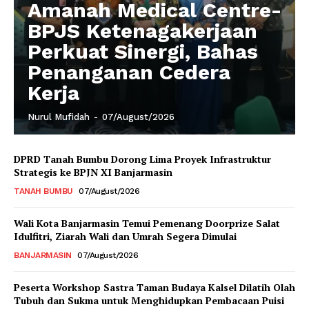
Amanah Medical Centre-
BPJS Ketenagakerjaan
Perkuat Sinergi, Bahas
Penanganan Cedera
Kerja
Nurul Mufidah
-
07/August/2026
DPRD Tanah Bumbu Dorong Lima Proyek Infrastruktur
Strategis ke BPJN XI Banjarmasin
TANAH BUMBU
07/August/2026
Wali Kota Banjarmasin Temui Pemenang Doorprize Salat
Idulfitri, Ziarah Wali dan Umrah Segera Dimulai
BANJARMASIN
07/August/2026
Peserta Workshop Sastra Taman Budaya Kalsel Dilatih Olah
Tubuh dan Sukma untuk Menghidupkan Pembacaan Puisi