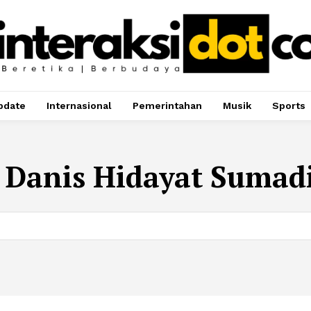
pdate
Internasional
Pemerintahan
Musik
Sports
:
Danis Hidayat Sumad