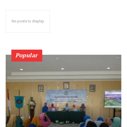
No posts to display
Popular