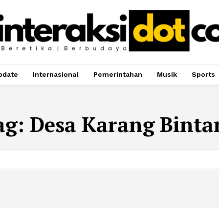
pdate
Internasional
Pemerintahan
Musik
Sports
ag:
Desa Karang Binta