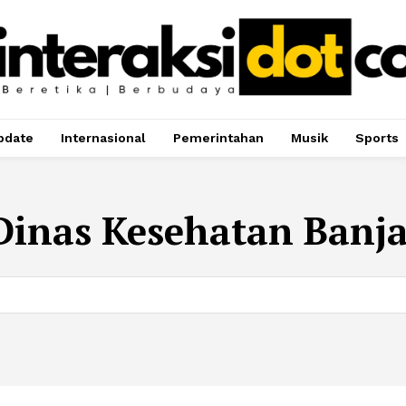
pdate
Internasional
Pemerintahan
Musik
Sports
Dinas Kesehatan Banj