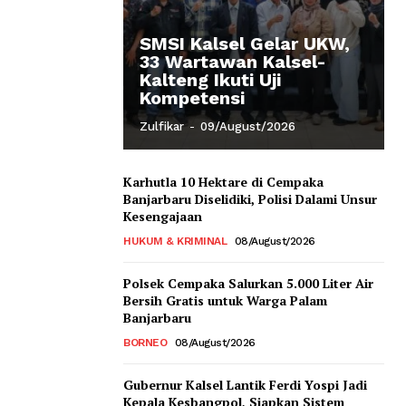
SMSI Kalsel Gelar UKW,
33 Wartawan Kalsel-
Kalteng Ikuti Uji
Kompetensi
Zulfikar
-
09/August/2026
Karhutla 10 Hektare di Cempaka
Banjarbaru Diselidiki, Polisi Dalami Unsur
Kesengajaan
HUKUM & KRIMINAL
08/August/2026
Polsek Cempaka Salurkan 5.000 Liter Air
Bersih Gratis untuk Warga Palam
Banjarbaru
BORNEO
08/August/2026
Gubernur Kalsel Lantik Ferdi Yospi Jadi
Kepala Kesbangpol, Siapkan Sistem