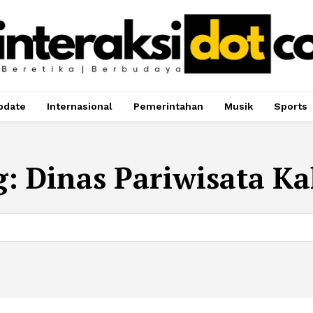
pdate
Internasional
Pemerintahan
Musik
Sports
g:
Dinas Pariwisata Ka