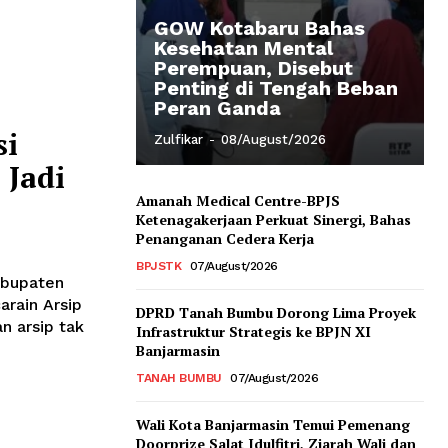
GOW Kotabaru Bahas
Kesehatan Mental
Perempuan, Disebut
Penting di Tengah Beban
Peran Ganda
si
Zulfikar
-
08/August/2026
 Jadi
Amanah Medical Centre-BPJS
Ketenagakerjaan Perkuat Sinergi, Bahas
Penanganan Cedera Kerja
BPJSTK
07/August/2026
abupaten
rain Arsip
DPRD Tanah Bumbu Dorong Lima Proyek
n arsip tak
Infrastruktur Strategis ke BPJN XI
Banjarmasin
TANAH BUMBU
07/August/2026
Wali Kota Banjarmasin Temui Pemenang
Doorprize Salat Idulfitri, Ziarah Wali dan