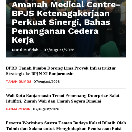
Amanah Medical Centre-
BPJS Ketenagakerjaan
Perkuat Sinergi, Bahas
Penanganan Cedera
Kerja
Nurul Mufidah
-
07/August/2026
DPRD Tanah Bumbu Dorong Lima Proyek Infrastruktur
Strategis ke BPJN XI Banjarmasin
TANAH BUMBU
07/August/2026
Wali Kota Banjarmasin Temui Pemenang Doorprize Salat
Idulfitri, Ziarah Wali dan Umrah Segera Dimulai
BANJARMASIN
07/August/2026
Peserta Workshop Sastra Taman Budaya Kalsel Dilatih Olah
Tubuh dan Sukma untuk Menghidupkan Pembacaan Puisi