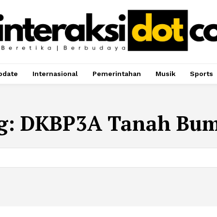
pdate
Internasional
Pemerintahan
Musik
Sports
g:
DKBP3A Tanah Bu