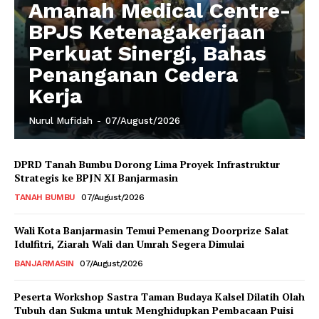
Amanah Medical Centre-
BPJS Ketenagakerjaan
Perkuat Sinergi, Bahas
Penanganan Cedera
Kerja
Nurul Mufidah
-
07/August/2026
DPRD Tanah Bumbu Dorong Lima Proyek Infrastruktur
Strategis ke BPJN XI Banjarmasin
TANAH BUMBU
07/August/2026
Wali Kota Banjarmasin Temui Pemenang Doorprize Salat
Idulfitri, Ziarah Wali dan Umrah Segera Dimulai
BANJARMASIN
07/August/2026
Peserta Workshop Sastra Taman Budaya Kalsel Dilatih Olah
Tubuh dan Sukma untuk Menghidupkan Pembacaan Puisi