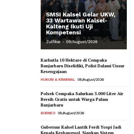
SMSI Kalsel Gelar UKW,
33 Wartawan Kalsel-
Kalteng Ikuti Uji
Kompetensi
Zulfikar
-
09/August/2026
Karhutla 10 Hektare di Cempaka
Banjarbaru Diselidiki, Polisi Dalami Unsur
Kesengajaan
HUKUM & KRIMINAL
08/August/2026
Polsek Cempaka Salurkan 5.000 Liter Air
Bersih Gratis untuk Warga Palam
Banjarbaru
BORNEO
08/August/2026
Gubernur Kalsel Lantik Ferdi Yospi Jadi
Kepala Kesbangpol, Siapkan Sistem