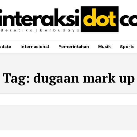
pdate
Internasional
Pemerintahan
Musik
Sports
Tag:
dugaan mark up