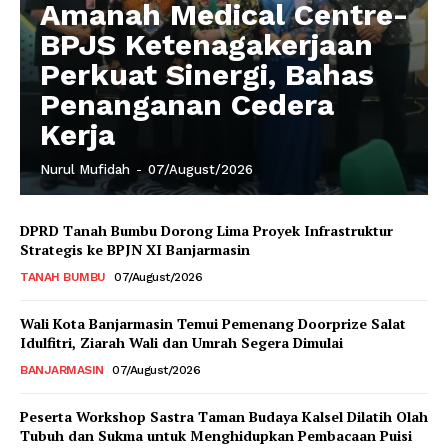
Amanah Medical Centre-
BPJS Ketenagakerjaan
Perkuat Sinergi, Bahas
Penanganan Cedera
Kerja
Nurul Mufidah
-
07/August/2026
DPRD Tanah Bumbu Dorong Lima Proyek Infrastruktur
Strategis ke BPJN XI Banjarmasin
TANAH BUMBU
07/August/2026
Wali Kota Banjarmasin Temui Pemenang Doorprize Salat
Idulfitri, Ziarah Wali dan Umrah Segera Dimulai
BANJARMASIN
07/August/2026
Peserta Workshop Sastra Taman Budaya Kalsel Dilatih Olah
Tubuh dan Sukma untuk Menghidupkan Pembacaan Puisi