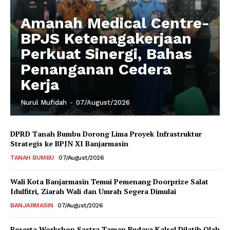
Amanah Medical Centre-
BPJS Ketenagakerjaan
Perkuat Sinergi, Bahas
Penanganan Cedera
Kerja
Nurul Mufidah
-
07/August/2026
DPRD Tanah Bumbu Dorong Lima Proyek Infrastruktur
Strategis ke BPJN XI Banjarmasin
TANAH BUMBU
07/August/2026
Wali Kota Banjarmasin Temui Pemenang Doorprize Salat
Idulfitri, Ziarah Wali dan Umrah Segera Dimulai
BANJARMASIN
07/August/2026
Peserta Workshop Sastra Taman Budaya Kalsel Dilatih Olah