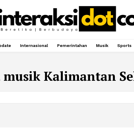
pdate
Internasional
Pemerintahan
Musik
Sports
t musik Kalimantan Se